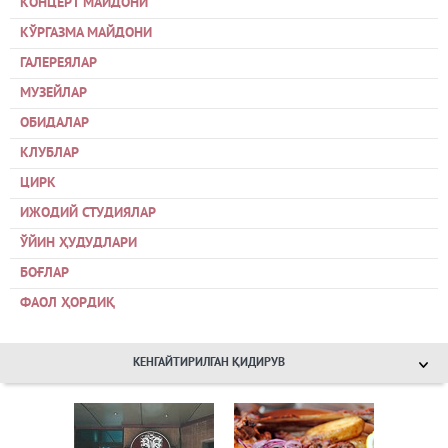
КОНЦЕРТ МАЙДОНИ
КЎРГАЗМА МАЙДОНИ
ГАЛЕРЕЯЛАР
МУЗЕЙЛАР
ОБИДАЛАР
КЛУБЛАР
ЦИРК
ИЖОДИЙ СТУДИЯЛАР
ЎЙИН ҲУДУДЛАРИ
БОҒЛАР
ФАОЛ ҲОРДИҚ
КЕНГАЙТИРИЛГАН ҚИДИРУВ