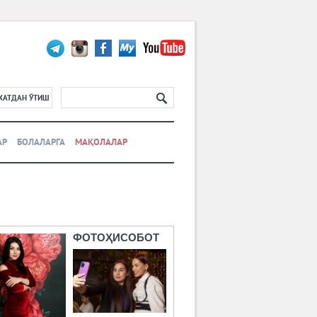
ХАТДАН ЎТИШ
АР
БОЛАЛАРГА
МАҚОЛАЛАР
ФОТОҲИСОБОТ