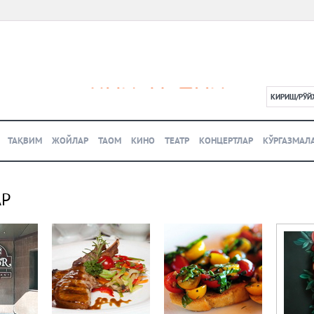
КИРИШ/РЎЙ
L
ТАҚВИМ
ЖОЙЛАР
ТАОМ
КИНО
ТЕАТР
КОНЦЕРТЛАР
КЎРГАЗМАЛ
АР