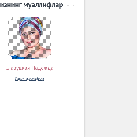
изнинг муаллифлар
Славуцкая Надежда
Барча муаллифлар