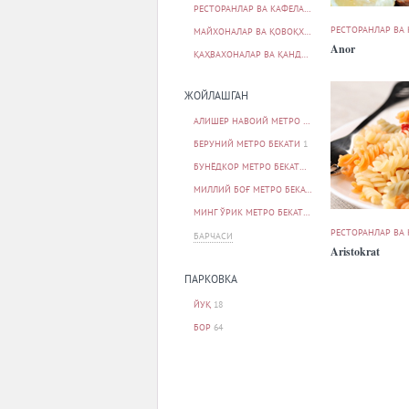
РЕСТОРАНЛАР ВА КАФЕЛАР
80
РЕСТОРАНЛАР ВА
МАЙХОНАЛАР ВА ҚОВОҚХОНАЛАР
2
Anor
ҚАҲВАХОНАЛАР ВА ҚАНДОЛАТХОНАЛАР
1
ЖОЙЛАШГАН
АЛИШЕР НАВОИЙ МЕТРО БЕКАТИ
2
БЕРУНИЙ МЕТРО БЕКАТИ
1
БУНЁДКОР МЕТРО БЕКАТИ
1
МИЛЛИЙ БОҒ МЕТРО БЕКАТИ
1
МИНГ ЎРИК МЕТРО БЕКАТИ
1
РЕСТОРАНЛАР ВА
БАРЧАСИ
Aristokrat
ПАРКОВКА
ЙУҚ
18
БОР
64