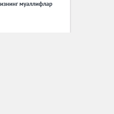
изнинг муаллифлар
Райҳон Уласенова
Барча муаллифлар