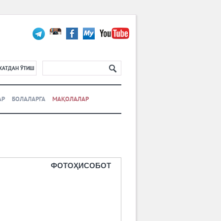
ХАТДАН ЎТИШ
АР
БОЛАЛАРГА
МАҚОЛАЛАР
ФОТОҲИСОБОТ