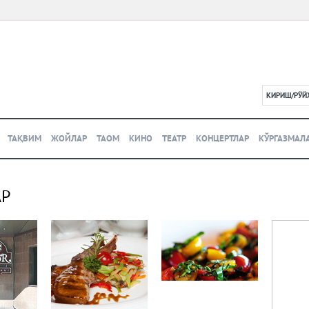
КИРИШ/РЎЙ
L
ТАҚВИМ
ЖОЙЛАР
ТАОМ
КИНО
ТЕАТР
КОНЦЕРТЛАР
КЎРГАЗМАЛ
АР