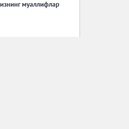
изнинг муаллифлар
Гулюз Умарова
Барча муаллифлар