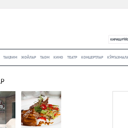
КИРИШ/РЎЙ
L
ТАҚВИМ
ЖОЙЛАР
ТАОМ
КИНО
ТЕАТР
КОНЦЕРТЛАР
КЎРГАЗМАЛ
АР