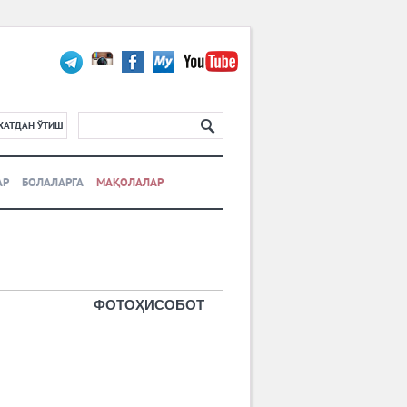
ХАТДАН ЎТИШ
АР
БОЛАЛАРГА
МАҚОЛАЛАР
ФОТОҲИСОБОТ