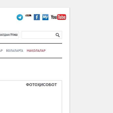
ХАТДАН ЎТИШ
АР
БОЛАЛАРГА
МАҚОЛАЛАР
ФОТОҲИСОБОТ