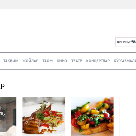
КИРИШ/РЎЙ
L
ТАҚВИМ
ЖОЙЛАР
ТАОМ
КИНО
ТЕАТР
КОНЦЕРТЛАР
КЎРГАЗМАЛ
АР