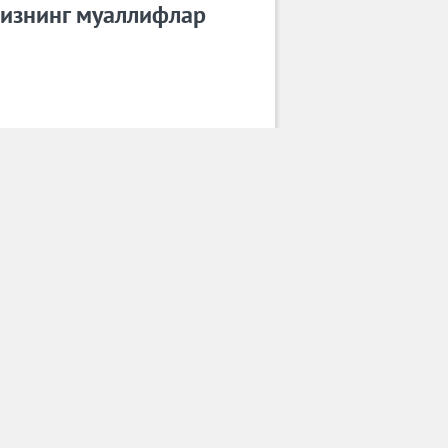
изнинг муаллифлар
Умид Искандаров
Барча муаллифлар