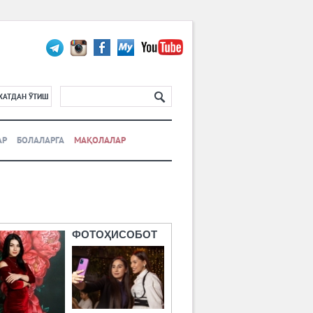
ХАТДАН ЎТИШ
АР
БОЛАЛАРГА
МАҚОЛАЛАР
ФОТОҲИСОБОТ