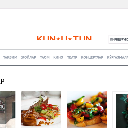
КИРИШ/РЎЙ
L
ТАҚВИМ
ЖОЙЛАР
ТАОМ
КИНО
ТЕАТР
КОНЦЕРТЛАР
КЎРГАЗМАЛ
АР