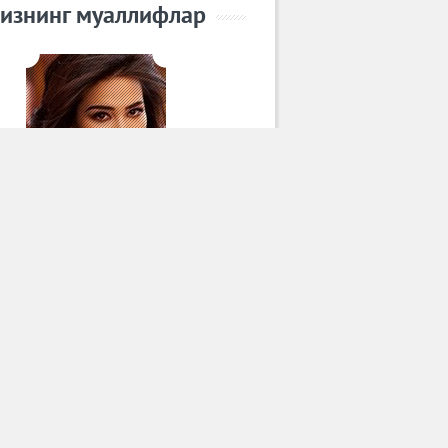
изнинг муаллифлар
Зарина Низомиддинова
Барча муаллифлар