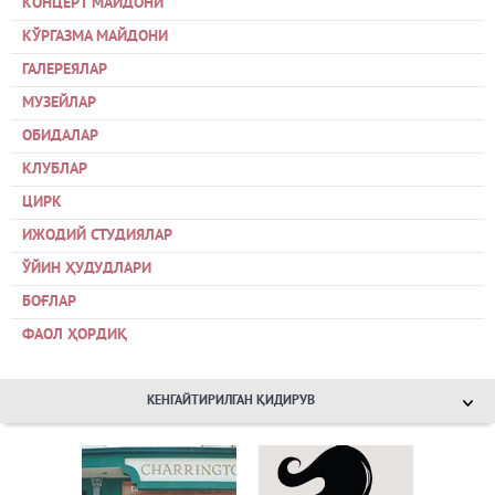
КОНЦЕРТ МАЙДОНИ
КЎРГАЗМА МАЙДОНИ
ГАЛЕРЕЯЛАР
МУЗЕЙЛАР
ОБИДАЛАР
КЛУБЛАР
ЦИРК
ИЖОДИЙ СТУДИЯЛАР
ЎЙИН ҲУДУДЛАРИ
БОҒЛАР
ФАОЛ ҲОРДИҚ
КЕНГАЙТИРИЛГАН ҚИДИРУВ