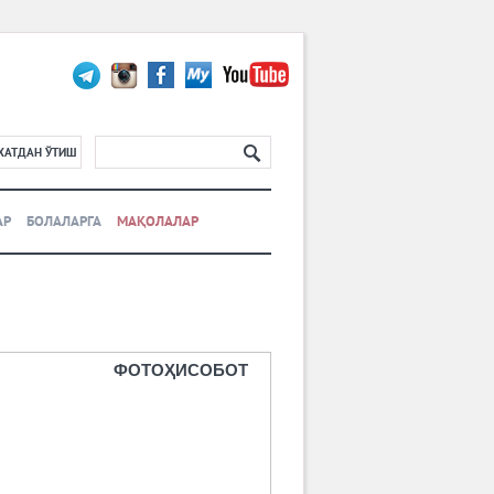
ХАТДАН ЎТИШ
АР
БОЛАЛАРГА
МАҚОЛАЛАР
ФОТОҲИСОБОТ