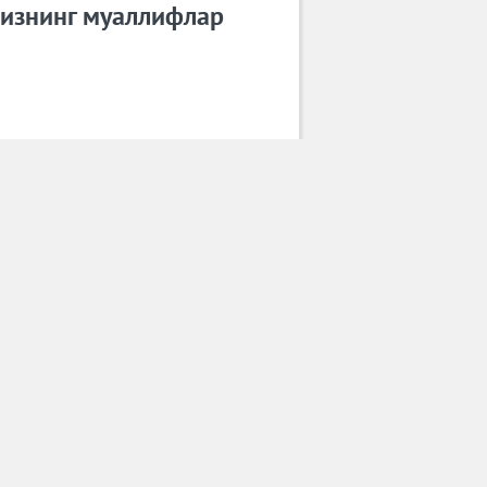
изнинг муаллифлар
Улуғбек Раҳматуллаев
Барча муаллифлар