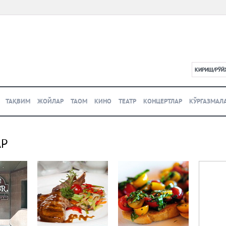
КИРИШ/РЎЙ
L
ТАҚВИМ
ЖОЙЛАР
ТАОМ
КИНО
ТЕАТР
КОНЦЕРТЛАР
КЎРГАЗМАЛ
АР