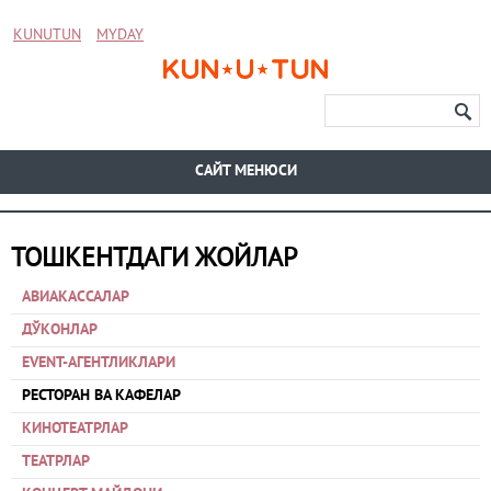
KUNUTUN
MYDAY
CАЙТ МЕНЮСИ
ТОШКЕНТДАГИ ЖОЙЛАР
АВИАКАССАЛАР
ДЎКОНЛАР
EVENT-АГЕНТЛИКЛАРИ
РЕСТОРАН ВА КАФЕЛАР
КИНОТЕАТРЛАР
ТЕАТРЛАР