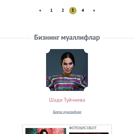
«
1
2
3
4
»
Бизнинг муаллифлар
Шади Туйчиева
Барча муаллифлар
ФОТОҲИСОБОТ