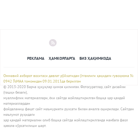
РЕКЛАМА
ҲАМКОРЛАРГА
БИЗ ҲАҚИМИЗДА
Оммавий ахборот воситаси давлат рўйхатидан ўтганлиги ҳақидаги гувоҳнома №
0942 ЎзМАА томонидан 09.01.2013да берилган
© 2013-2020 Барча ҳуқуқлар ҳимоя қилинган. Фотосуратлар, сайт дизайни
(ташқи безаги),
муаллифлик материаллари, ёки сайтда жойлаштирилган бошқа ҳар қандай
материаллардан
фойдаланиш фақат сайт маъмурияти рухсати билан амалга оширилади. Сайтдан
маълумот руҳидаги
ҳар қандай материални олиб бошқа сайтда жойлаштирилганда манбага фаол
ҳавола кўрсатилиши шарт.