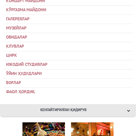
КОНЦЕРТ МАЙДОНИ
КЎРГАЗМА МАЙДОНИ
ГАЛЕРЕЯЛАР
МУЗЕЙЛАР
ОБИДАЛАР
КЛУБЛАР
ЦИРК
ИЖОДИЙ СТУДИЯЛАР
ЎЙИН ҲУДУДЛАРИ
БОҒЛАР
ФАОЛ ҲОРДИҚ
КЕНГАЙТИРИЛГАН ҚИДИРУВ