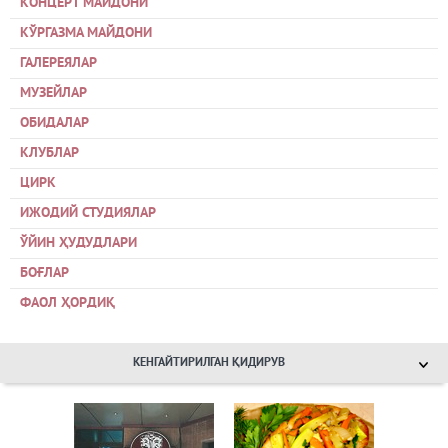
КОНЦЕРТ МАЙДОНИ
КЎРГАЗМА МАЙДОНИ
ГАЛЕРЕЯЛАР
МУЗЕЙЛАР
ОБИДАЛАР
КЛУБЛАР
ЦИРК
ИЖОДИЙ СТУДИЯЛАР
ЎЙИН ҲУДУДЛАРИ
БОҒЛАР
ФАОЛ ҲОРДИҚ
КЕНГАЙТИРИЛГАН ҚИДИРУВ