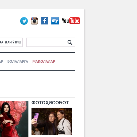
ХАТДАН ЎТИШ
АР
БОЛАЛАРГА
МАҚОЛАЛАР
ФОТОҲИСОБОТ