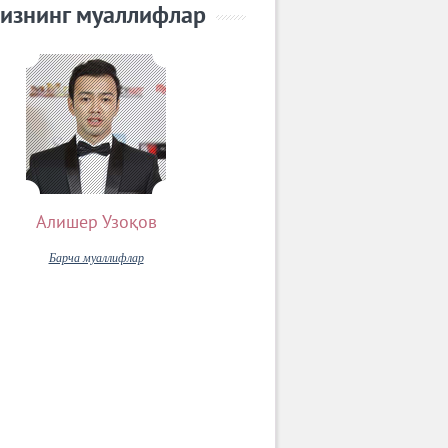
изнинг муаллифлар
Алишер Узоқов
Барча муаллифлар