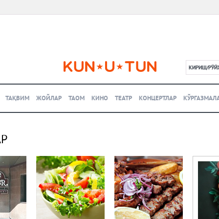
КИРИШ/РЎЙ
L
ТАҚВИМ
ЖОЙЛАР
ТАОМ
КИНО
ТЕАТР
КОНЦЕРТЛАР
КЎРГАЗМАЛ
АР