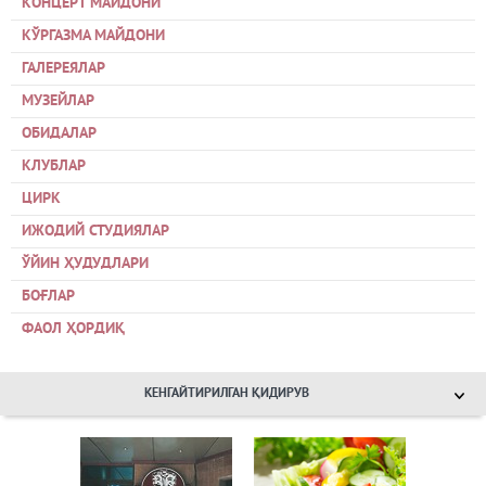
КОНЦЕРТ МАЙДОНИ
КЎРГАЗМА МАЙДОНИ
ГАЛЕРЕЯЛАР
МУЗЕЙЛАР
ОБИДАЛАР
КЛУБЛАР
ЦИРК
ИЖОДИЙ СТУДИЯЛАР
ЎЙИН ҲУДУДЛАРИ
БОҒЛАР
ФАОЛ ҲОРДИҚ
КЕНГАЙТИРИЛГАН ҚИДИРУВ