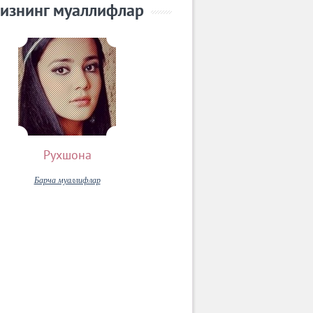
изнинг муаллифлар
Рухшона
Барча муаллифлар