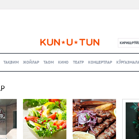
КИРИШ/РЎЙ
L
ТАҚВИМ
ЖОЙЛАР
ТАОМ
КИНО
ТЕАТР
КОНЦЕРТЛАР
КЎРГАЗМАЛ
АР