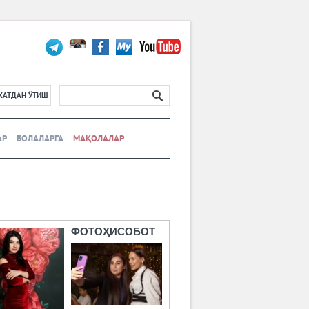
ХАТДАН ЎТИШ
АР
БОЛАЛАРГА
МАҚОЛАЛАР
ФОТОҲИСОБОТ