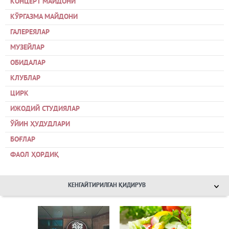
КОНЦЕРТ МАЙДОНИ
КЎРГАЗМА МАЙДОНИ
ГАЛЕРЕЯЛАР
МУЗЕЙЛАР
ОБИДАЛАР
КЛУБЛАР
ЦИРК
ИЖОДИЙ СТУДИЯЛАР
ЎЙИН ҲУДУДЛАРИ
БОҒЛАР
ФАОЛ ҲОРДИҚ
КЕНГАЙТИРИЛГАН ҚИДИРУВ