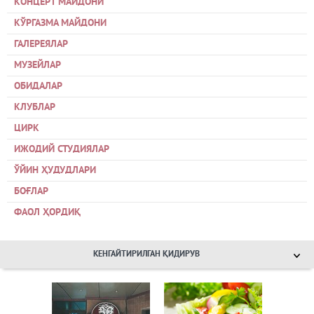
КОНЦЕРТ МАЙДОНИ
КЎРГАЗМА МАЙДОНИ
ГАЛЕРЕЯЛАР
МУЗЕЙЛАР
ОБИДАЛАР
КЛУБЛАР
ЦИРК
ИЖОДИЙ СТУДИЯЛАР
ЎЙИН ҲУДУДЛАРИ
БОҒЛАР
ФАОЛ ҲОРДИҚ
КЕНГАЙТИРИЛГАН ҚИДИРУВ