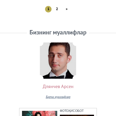
1
2
»
Бизнинг муаллифлар
Длянчев Арсен
Барча муаллифлар
ФОТОҲИСОБОТ