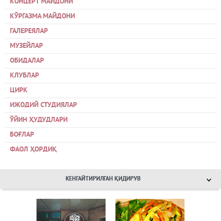
КОНЦЕРТ МАЙДОНИ
КЎРГАЗМА МАЙДОНИ
ГАЛЕРЕЯЛАР
МУЗЕЙЛАР
ОБИДАЛАР
КЛУБЛАР
ЦИРК
ИЖОДИЙ СТУДИЯЛАР
ЎЙИН ҲУДУДЛАРИ
БОҒЛАР
ФАОЛ ҲОРДИҚ
КЕНГАЙТИРИЛГАН ҚИДИРУВ