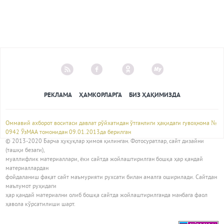
РЕКЛАМА
ҲАМКОРЛАРГА
БИЗ ҲАҚИМИЗДА
Оммавий ахборот воситаси давлат рўйхатидан ўтганлиги ҳақидаги гувоҳнома №
0942 ЎзМАА томонидан 09.01.2013да берилган
© 2013-2020 Барча ҳуқуқлар ҳимоя қилинган. Фотосуратлар, сайт дизайни
(ташқи безаги),
муаллифлик материаллари, ёки сайтда жойлаштирилган бошқа ҳар қандай
материаллардан
фойдаланиш фақат сайт маъмурияти рухсати билан амалга оширилади. Сайтдан
маълумот руҳидаги
ҳар қандай материални олиб бошқа сайтда жойлаштирилганда манбага фаол
ҳавола кўрсатилиши шарт.