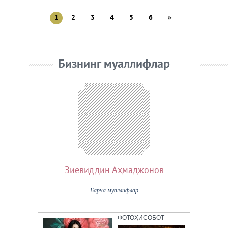
1
2
3
4
5
6
»
Бизнинг муаллифлар
Зиёвиддин Аҳмаджонов
Барча муаллифлар
ФОТОҲИСОБОТ