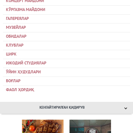
КОНЦЕРТ МАЙДОНИ
КЎРГАЗМА МАЙДОНИ
ГАЛЕРЕЯЛАР
МУЗЕЙЛАР
ОБИДАЛАР
КЛУБЛАР
ЦИРК
ИЖОДИЙ СТУДИЯЛАР
ЎЙИН ҲУДУДЛАРИ
БОҒЛАР
ФАОЛ ҲОРДИҚ
КЕНГАЙТИРИЛГАН ҚИДИРУВ