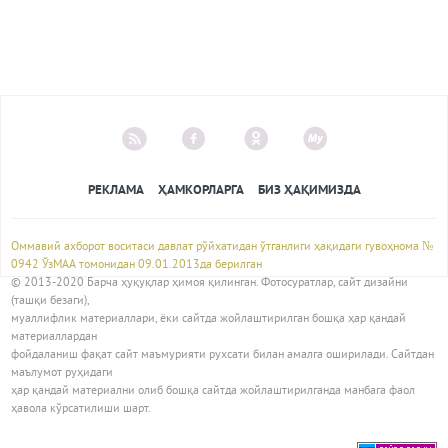
РЕКЛАМА
ҲАМКОРЛАРГА
БИЗ ҲАҚИМИЗДА
Оммавий ахборот воситаси давлат рўйхатидан ўтганлиги ҳақидаги гувоҳнома №
0942 ЎзМАА томонидан 09.01.2013да берилган
© 2013-2020 Барча ҳуқуқлар ҳимоя қилинган. Фотосуратлар, сайт дизайни
(ташқи безаги),
муаллифлик материаллари, ёки сайтда жойлаштирилган бошқа ҳар қандай
материаллардан
фойдаланиш фақат сайт маъмурияти рухсати билан амалга оширилади. Сайтдан
маълумот руҳидаги
ҳар қандай материални олиб бошқа сайтда жойлаштирилганда манбага фаол
ҳавола кўрсатилиши шарт.