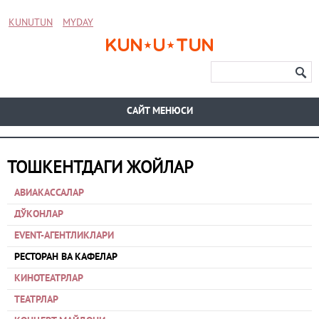
KUNUTUN
MYDAY
CАЙТ МЕНЮСИ
ТОШКЕНТДАГИ ЖОЙЛАР
АВИАКАССАЛАР
ДЎКОНЛАР
EVENT-АГЕНТЛИКЛАРИ
РЕСТОРАН ВА КАФЕЛАР
КИНОТЕАТРЛАР
ТЕАТРЛАР