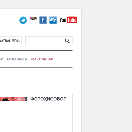
ХАТДАН ЎТИШ
АР
БОЛАЛАРГА
МАҚОЛАЛАР
ФОТОҲИСОБОТ