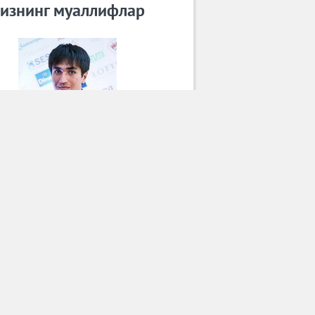
изнинг муаллифлар
Бахриддин Чустий
Барча муаллифлар