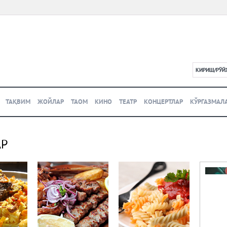
КИРИШ/РЎЙ
L
ТАҚВИМ
ЖОЙЛАР
ТАОМ
КИНО
ТЕАТР
КОНЦЕРТЛАР
КЎРГАЗМАЛ
АР