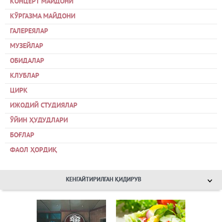
КОНЦЕРТ МАЙДОНИ
КЎРГАЗМА МАЙДОНИ
ГАЛЕРЕЯЛАР
МУЗЕЙЛАР
ОБИДАЛАР
КЛУБЛАР
ЦИРК
ИЖОДИЙ СТУДИЯЛАР
ЎЙИН ҲУДУДЛАРИ
БОҒЛАР
ФАОЛ ҲОРДИҚ
КЕНГАЙТИРИЛГАН ҚИДИРУВ