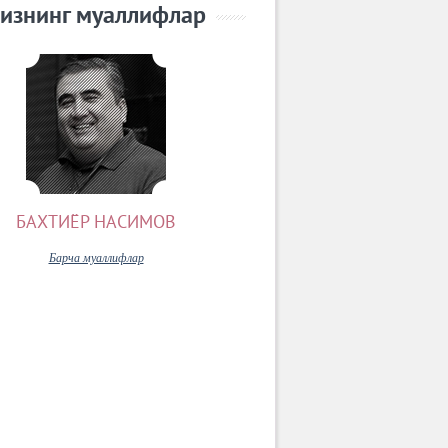
изнинг муаллифлар
БАХТИЁР НАСИМОВ
Барча муаллифлар