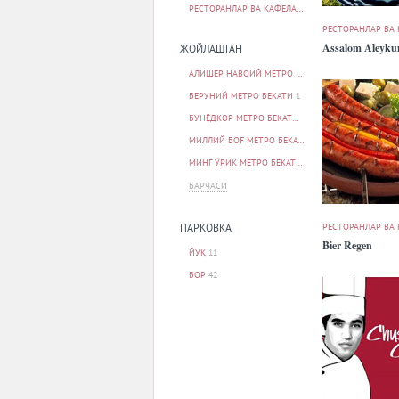
РЕСТОРАНЛАР ВА КАФЕЛАР
54
РЕСТОРАНЛАР ВА
Assalom Aleyk
ЖОЙЛАШГАН
АЛИШЕР НАВОИЙ МЕТРО БЕКАТИ
2
БЕРУНИЙ МЕТРО БЕКАТИ
1
БУНЁДКОР МЕТРО БЕКАТИ
5
МИЛЛИЙ БОҒ МЕТРО БЕКАТИ
1
МИНГ ЎРИК МЕТРО БЕКАТИ
1
БАРЧАСИ
РЕСТОРАНЛАР ВА
ПАРКОВКА
Bier Regen
ЙУҚ
11
БОР
42