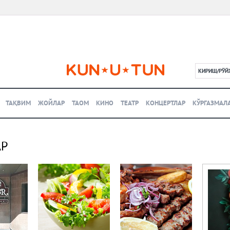
КИРИШ/РЎЙ
L
ТАҚВИМ
ЖОЙЛАР
ТАОМ
КИНО
ТЕАТР
КОНЦЕРТЛАР
КЎРГАЗМАЛ
АР