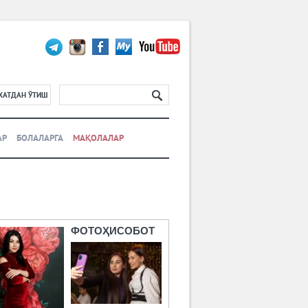
ХАТДАН ЎТИШ
АР
БОЛАЛАРГА
МАҚОЛАЛАР
ФОТОҲИСОБОТ