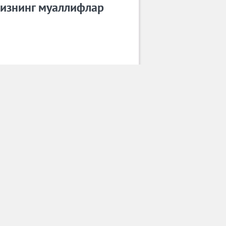
изнинг муаллифлар
Бахриддин Чустий
Барча муаллифлар