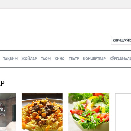
КИРИШ/РЎЙ
L
ТАҚВИМ
ЖОЙЛАР
ТАОМ
КИНО
ТЕАТР
КОНЦЕРТЛАР
КЎРГАЗМАЛ
АР