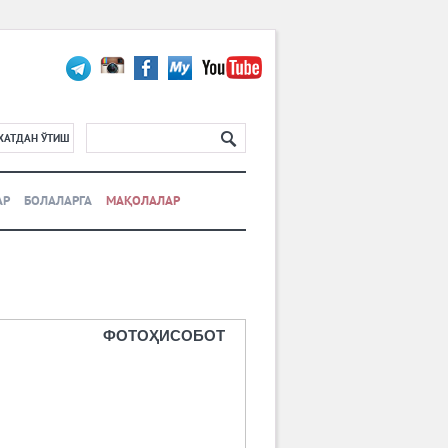
ХАТДАН ЎТИШ
АР
БОЛАЛАРГА
МАҚОЛАЛАР
ФОТОҲИСОБОТ