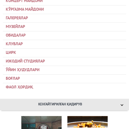
КОНЦЕРТ МАЙДОНИ
КЎРГАЗМА МАЙДОНИ
ГАЛЕРЕЯЛАР
МУЗЕЙЛАР
ОБИДАЛАР
КЛУБЛАР
ЦИРК
ИЖОДИЙ СТУДИЯЛАР
ЎЙИН ҲУДУДЛАРИ
БОҒЛАР
ФАОЛ ҲОРДИҚ
КЕНГАЙТИРИЛГАН ҚИДИРУВ