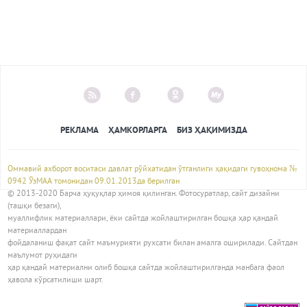
РЕКЛАМА
ҲАМКОРЛАРГА
БИЗ ҲАҚИМИЗДА
Оммавий ахборот воситаси давлат рўйхатидан ўтганлиги ҳақидаги гувоҳнома №
0942 ЎзМАА томонидан 09.01.2013да берилган
© 2013-2020 Барча ҳуқуқлар ҳимоя қилинган. Фотосуратлар, сайт дизайни
(ташқи безаги),
муаллифлик материаллари, ёки сайтда жойлаштирилган бошқа ҳар қандай
материаллардан
фойдаланиш фақат сайт маъмурияти рухсати билан амалга оширилади. Сайтдан
маълумот руҳидаги
ҳар қандай материални олиб бошқа сайтда жойлаштирилганда манбага фаол
ҳавола кўрсатилиши шарт.