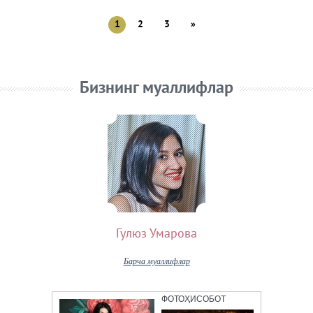
1
2
3
»
Бизнинг муаллифлар
Гулюз Умарова
Барча муаллифлар
ФОТОҲИСОБОТ