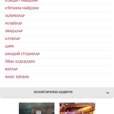
КОНЦЕРТ МАЙДОНИ
КЎРГАЗМА МАЙДОНИ
ГАЛЕРЕЯЛАР
МУЗЕЙЛАР
ОБИДАЛАР
КЛУБЛАР
ЦИРК
ИЖОДИЙ СТУДИЯЛАР
ЎЙИН ҲУДУДЛАРИ
БОҒЛАР
ФАОЛ ҲОРДИҚ
КЕНГАЙТИРИЛГАН ҚИДИРУВ