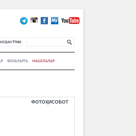
ХАТДАН ЎТИШ
АР
БОЛАЛАРГА
МАҚОЛАЛАР
ФОТОҲИСОБОТ