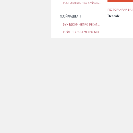
РЕСТОРАНЛАР ВА КАФЕЛАР
25
РЕСТОРАНЛАР ВА
Dencafe
ЖОЙЛАШГАН
БУНЁДКОР МЕТРО БЕКАТИ
4
ҒОФУР ҒУЛОМ МЕТРО БЕКАТИ
2
ҲАМЗА МЕТРО БЕКАТИ
2
ЧИЛОНЗОР ТУМАНИ
1
ШАЙХОНТОҲУР ТУМАНИ
17
ПАРКОВКА
РЕСТОРАНЛАР ВА
БОР
25
Farovon