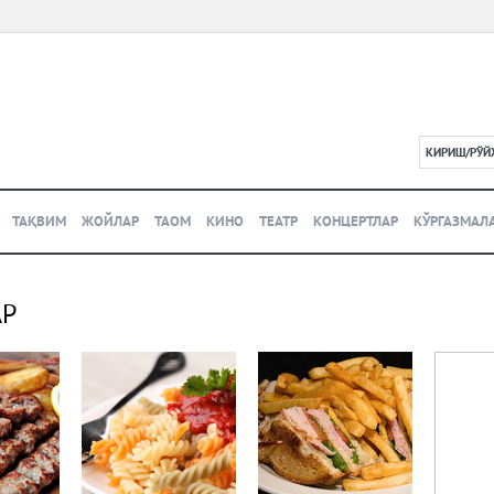
КИРИШ/РЎЙ
L
ТАҚВИМ
ЖОЙЛАР
ТАОМ
КИНО
ТЕАТР
КОНЦЕРТЛАР
КЎРГАЗМАЛ
АР