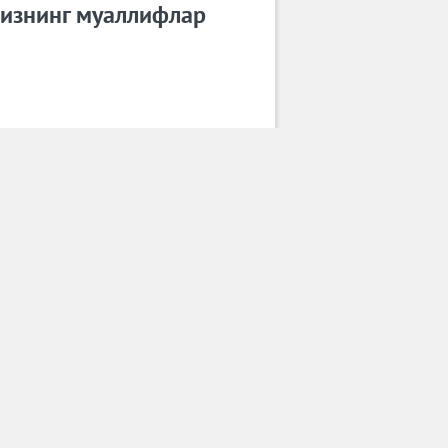
изнинг муаллифлар
Замира Мирзаева
Барча муаллифлар