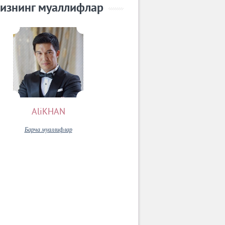
изнинг муаллифлар
AliKHAN
Барча муаллифлар