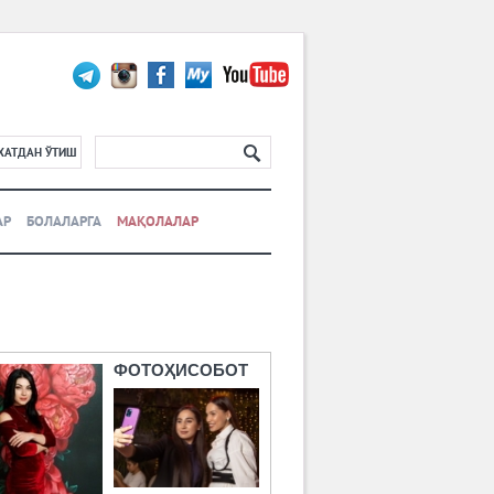
ХАТДАН ЎТИШ
АР
БОЛАЛАРГА
МАҚОЛАЛАР
ФОТОҲИСОБОТ