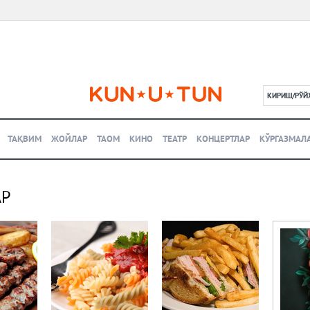
КИРИШ/РЎЙ
L
ТАҚВИМ
ЖОЙЛАР
ТАОМ
КИНО
ТЕАТР
КОНЦЕРТЛАР
КЎРГАЗМАЛ
АР