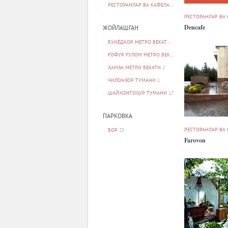
РЕСТОРАНЛАР ВА КАФЕЛАР
25
РЕСТОРАНЛАР ВА
Dencafe
ЖОЙЛАШГАН
БУНЁДКОР МЕТРО БЕКАТИ
4
ҒОФУР ҒУЛОМ МЕТРО БЕКАТИ
2
ҲАМЗА МЕТРО БЕКАТИ
2
ЧИЛОНЗОР ТУМАНИ
1
ШАЙХОНТОҲУР ТУМАНИ
17
ПАРКОВКА
РЕСТОРАНЛАР ВА
БОР
25
Farovon