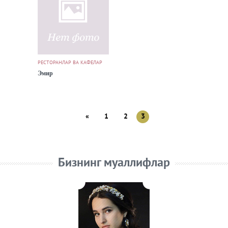
РЕСТОРАНЛАР ВА КАФЕЛАР
Эмир
«
1
2
3
Бизнинг муаллифлар