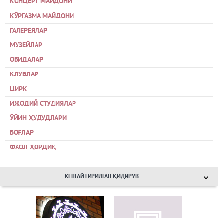
КОНЦЕРТ МАЙДОНИ
КЎРГАЗМА МАЙДОНИ
ГАЛЕРЕЯЛАР
МУЗЕЙЛАР
ОБИДАЛАР
КЛУБЛАР
ЦИРК
ИЖОДИЙ СТУДИЯЛАР
ЎЙИН ҲУДУДЛАРИ
БОҒЛАР
ФАОЛ ҲОРДИҚ
КЕНГАЙТИРИЛГАН ҚИДИРУВ