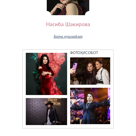
Насиба Шакирова
Барча муаллифлар
ФОТОҲИСОБОТ