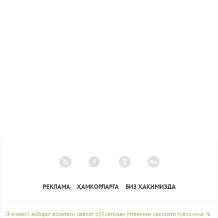
РЕКЛАМА
ҲАМКОРЛАРГА
БИЗ ҲАҚИМИЗДА
Оммавий ахборот воситаси давлат рўйхатидан ўтганлиги ҳақидаги гувоҳнома №