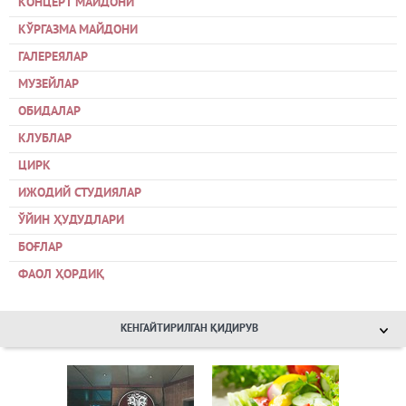
КОНЦЕРТ МАЙДОНИ
КЎРГАЗМА МАЙДОНИ
ГАЛЕРЕЯЛАР
МУЗЕЙЛАР
ОБИДАЛАР
КЛУБЛАР
ЦИРК
ИЖОДИЙ СТУДИЯЛАР
ЎЙИН ҲУДУДЛАРИ
БОҒЛАР
ФАОЛ ҲОРДИҚ
КЕНГАЙТИРИЛГАН ҚИДИРУВ