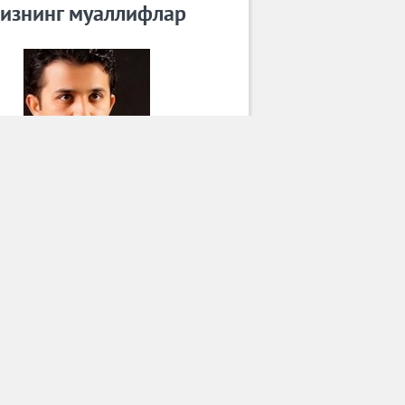
изнинг муаллифлар
Шерзод Бин
Барча муаллифлар