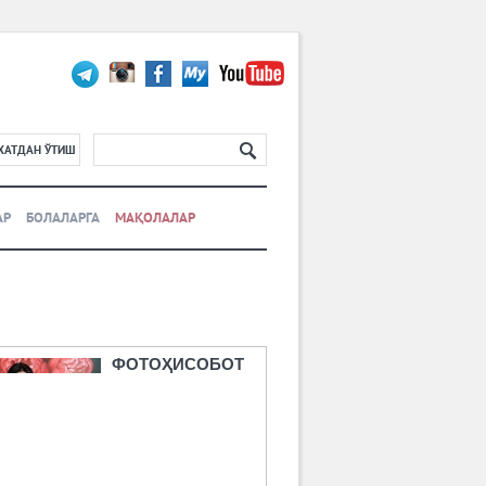
ХАТДАН ЎТИШ
АР
БОЛАЛАРГА
МАҚОЛАЛАР
ФОТОҲИСОБОТ