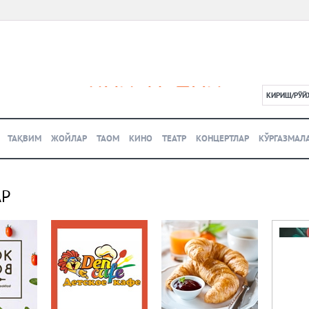
КИРИШ/РЎЙ
L
ТАҚВИМ
ЖОЙЛАР
ТАОМ
КИНО
ТЕАТР
КОНЦЕРТЛАР
КЎРГАЗМАЛ
АР