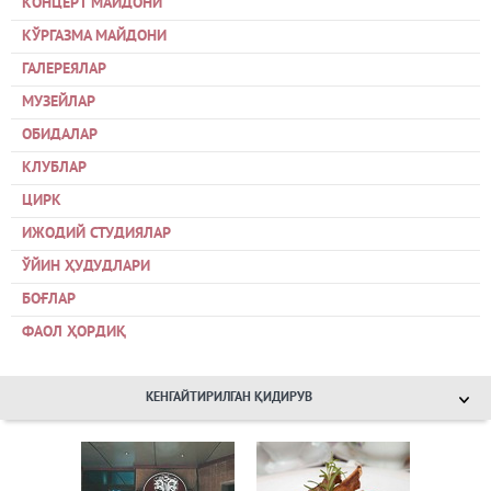
КОНЦЕРТ МАЙДОНИ
КЎРГАЗМА МАЙДОНИ
ГАЛЕРЕЯЛАР
МУЗЕЙЛАР
ОБИДАЛАР
КЛУБЛАР
ЦИРК
ИЖОДИЙ СТУДИЯЛАР
ЎЙИН ҲУДУДЛАРИ
БОҒЛАР
ФАОЛ ҲОРДИҚ
КЕНГАЙТИРИЛГАН ҚИДИРУВ