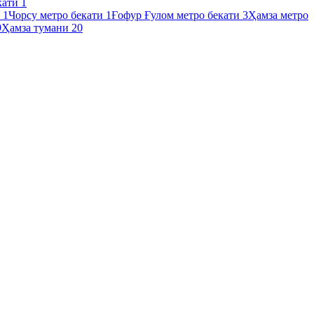
кати
1
и
1
Чорсу метро бекати
1
Ғофур Ғулом метро бекати
3
Ҳамза метро
9
Ҳамза тумани
20