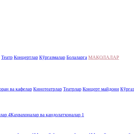
Театр
Концертлар
Кўргазмалар
Болаларга
МАҚОЛАЛАР
оран ва кафелар
Кинотеатрлар
Театрлар
Концерт майдони
Кўрга
алар
4
Қаҳвахоналар ва қандолатхоналар
1