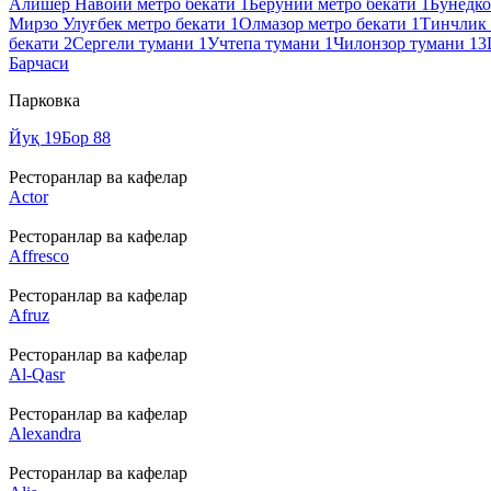
Алишер Навоий метро бекати
1
Беруний метро бекати
1
Бунёдко
Мирзо Улуғбек метро бекати
1
Олмазор метро бекати
1
Тинчлик 
бекати
2
Сергели тумани
1
Учтепа тумани
1
Чилонзор тумани
13
Барчаси
Парковка
Йуқ
19
Бор
88
Ресторанлар ва кафелар
Actor
Ресторанлар ва кафелар
Affresco
Ресторанлар ва кафелар
Afruz
Ресторанлар ва кафелар
Al-Qasr
Ресторанлар ва кафелар
Alexandra
Ресторанлар ва кафелар