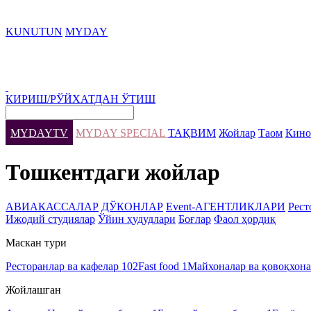
KUNUTUN
MYDAY
КИРИШ/РЎЙХАТДАН ЎТИШ
MYDAYTV
MYDAY SPECIAL
ТАҚВИМ
Жойлар
Таом
Кино
Тошкентдаги жойлар
АВИАКАССАЛАР
ДЎКОНЛАР
Event-АГЕНТЛИКЛАРИ
Рест
Ижодий студиялар
Ўйин ҳудудлари
Боғлар
Фаол ҳордиқ
Маскан тури
Ресторанлар ва кафелар
102
Fast food
1
Майхоналар ва қовоқхон
Жойлашган