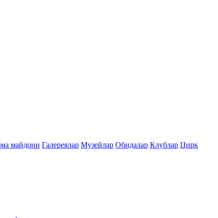
зма майдони
Галереялар
Музейлар
Обидалар
Клублар
Цирк