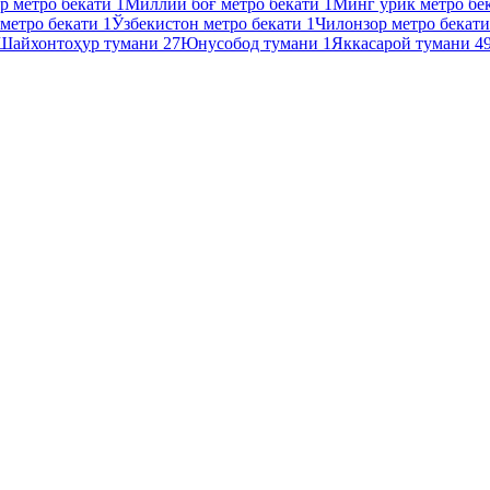
р метро бекати
1
Миллий боғ метро бекати
1
Минг ўрик метро бе
метро бекати
1
Ўзбекистон метро бекати
1
Чилонзор метро бекат
Шайхонтоҳур тумани
27
Юнусобод тумани
1
Яккасарой тумани
4