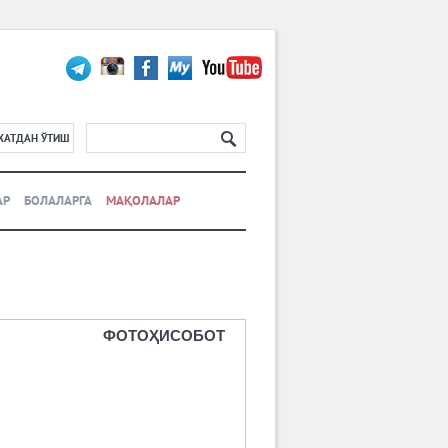
ХАТДАН ЎТИШ
АР
БОЛАЛАРГА
МАҚОЛАЛАР
ФОТОҲИСОБОТ