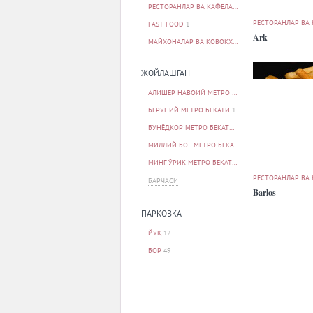
РЕСТОРАНЛАР ВА КАФЕЛАР
59
РЕСТОРАНЛАР ВА
FAST FOOD
1
Ark
МАЙХОНАЛАР ВА ҚОВОҚХОНАЛАР
2
ЖОЙЛАШГАН
АЛИШЕР НАВОИЙ МЕТРО БЕКАТИ
1
БЕРУНИЙ МЕТРО БЕКАТИ
1
БУНЁДКОР МЕТРО БЕКАТИ
1
МИЛЛИЙ БОҒ МЕТРО БЕКАТИ
1
МИНГ ЎРИК МЕТРО БЕКАТИ
1
РЕСТОРАНЛАР ВА
БАРЧАСИ
Barlos
ПАРКОВКА
ЙУҚ
12
БОР
49