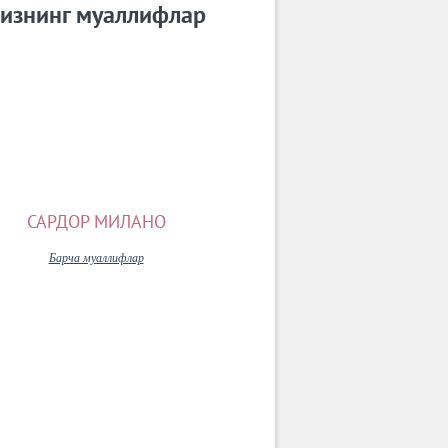
изнинг муаллифлар
САРДОР МИЛАНО
Барча муаллифлар