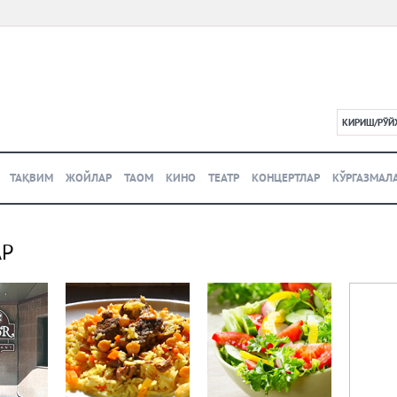
КИРИШ/РЎЙ
L
ТАҚВИМ
ЖОЙЛАР
ТАОМ
КИНО
ТЕАТР
КОНЦЕРТЛАР
КЎРГАЗМАЛ
АР