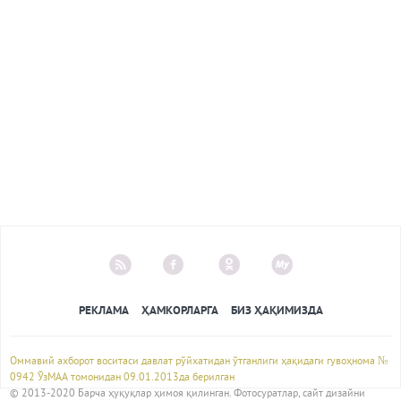
РЕКЛАМА
ҲАМКОРЛАРГА
БИЗ ҲАҚИМИЗДА
Оммавий ахборот воситаси давлат рўйхатидан ўтганлиги ҳақидаги гувоҳнома №
0942 ЎзМАА томонидан 09.01.2013да берилган
© 2013-2020 Барча ҳуқуқлар ҳимоя қилинган. Фотосуратлар, сайт дизайни