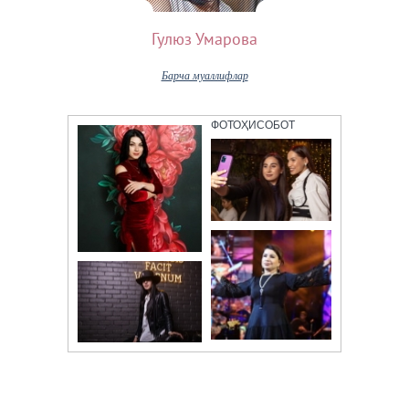
Гулюз Умарова
Барча муаллифлар
ФОТОҲИСОБОТ