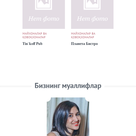
МАЙХОНАЛАР ВА
МАЙХОНАЛАР ВА
ҚОВОҚХОНАЛАР
ҚОВОҚХОНАЛАР
Tin`koff Pub
Планета Бистро
Бизнинг муаллифлар