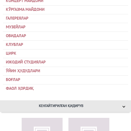
КОНЦЕРТ МАЙДОНИ
КЎРГАЗМА МАЙДОНИ
ГАЛЕРЕЯЛАР
МУЗЕЙЛАР
ОБИДАЛАР
КЛУБЛАР
ЦИРК
ИЖОДИЙ СТУДИЯЛАР
ЎЙИН ҲУДУДЛАРИ
БОҒЛАР
ФАОЛ ҲОРДИҚ
КЕНГАЙТИРИЛГАН ҚИДИРУВ