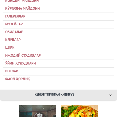
КОНЦЕРТ МАЙДОНИ
КЎРГАЗМА МАЙДОНИ
ГАЛЕРЕЯЛАР
МУЗЕЙЛАР
ОБИДАЛАР
КЛУБЛАР
ЦИРК
ИЖОДИЙ СТУДИЯЛАР
ЎЙИН ҲУДУДЛАРИ
БОҒЛАР
ФАОЛ ҲОРДИҚ
КЕНГАЙТИРИЛГАН ҚИДИРУВ