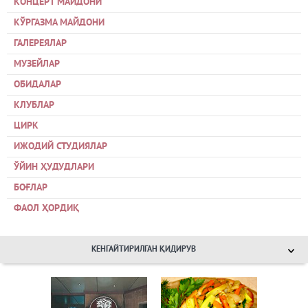
КОНЦЕРТ МАЙДОНИ
КЎРГАЗМА МАЙДОНИ
ГАЛЕРЕЯЛАР
МУЗЕЙЛАР
ОБИДАЛАР
КЛУБЛАР
ЦИРК
ИЖОДИЙ СТУДИЯЛАР
ЎЙИН ҲУДУДЛАРИ
БОҒЛАР
ФАОЛ ҲОРДИҚ
КЕНГАЙТИРИЛГАН ҚИДИРУВ