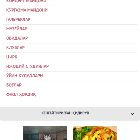
КОНЦЕРТ МАЙДОНИ
КЎРГАЗМА МАЙДОНИ
ГАЛЕРЕЯЛАР
МУЗЕЙЛАР
ОБИДАЛАР
КЛУБЛАР
ЦИРК
ИЖОДИЙ СТУДИЯЛАР
ЎЙИН ҲУДУДЛАРИ
БОҒЛАР
ФАОЛ ҲОРДИҚ
КЕНГАЙТИРИЛГАН ҚИДИРУВ