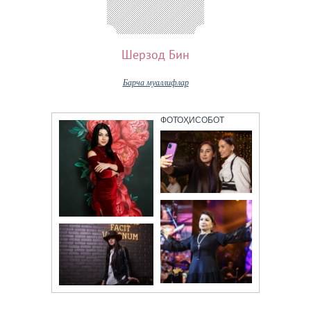
Шерзод Бин
Барча муаллифлар
ФОТОҲИСОБОТ