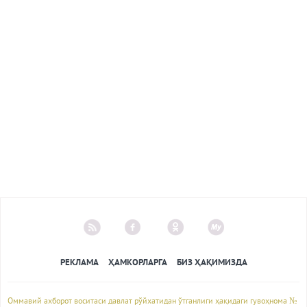
РЕКЛАМА
ҲАМКОРЛАРГА
БИЗ ҲАҚИМИЗДА
Оммавий ахборот воситаси давлат рўйхатидан ўтганлиги ҳақидаги гувоҳнома №