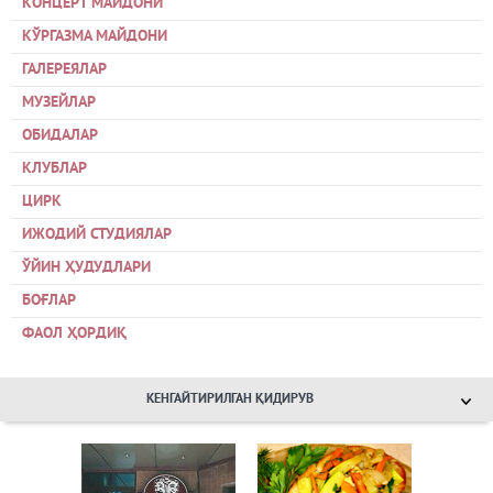
КОНЦЕРТ МАЙДОНИ
КЎРГАЗМА МАЙДОНИ
ГАЛЕРЕЯЛАР
МУЗЕЙЛАР
ОБИДАЛАР
КЛУБЛАР
ЦИРК
ИЖОДИЙ СТУДИЯЛАР
ЎЙИН ҲУДУДЛАРИ
БОҒЛАР
ФАОЛ ҲОРДИҚ
КЕНГАЙТИРИЛГАН ҚИДИРУВ