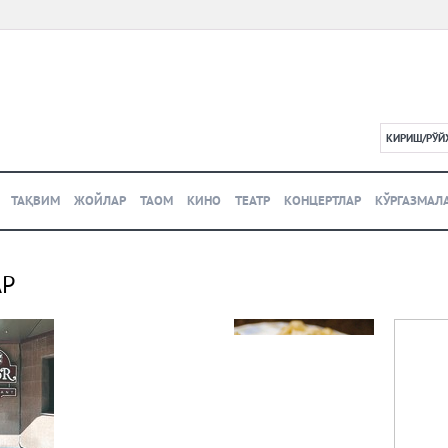
КИРИШ/РЎЙ
L
ТАҚВИМ
ЖОЙЛАР
ТАОМ
КИНО
ТЕАТР
КОНЦЕРТЛАР
КЎРГАЗМАЛ
АР