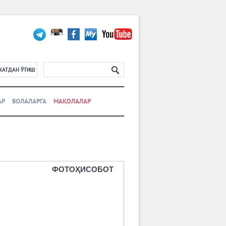
ХАТДАН ЎТИШ
АР
БОЛАЛАРГА
МАҚОЛАЛАР
ФОТОҲИСОБОТ