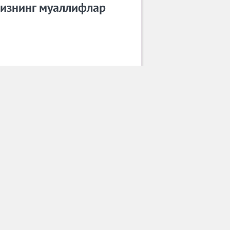
изнинг муаллифлар
AliKHAN
Барча муаллифлар