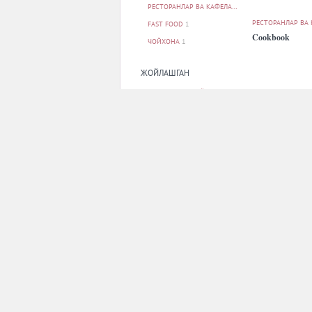
РЕСТОРАНЛАР ВА КАФЕЛАР
25
РЕСТОРАНЛАР ВА
FAST FOOD
1
Cookbook
ЧОЙХОНА
1
ЖОЙЛАШГАН
АЛИШЕР НАВОИЙ МЕТРО БЕКАТИ
1
БЕРУНИЙ МЕТРО БЕКАТИ
1
БУНЁДКОР МЕТРО БЕКАТИ
1
МИЛЛИЙ БОҒ МЕТРО БЕКАТИ
1
МИНГ ЎРИК МЕТРО БЕКАТИ
1
БАРЧАСИ
РЕСТОРАНЛАР ВА
Gasthaus
ПАРКОВКА
ЙУҚ
27