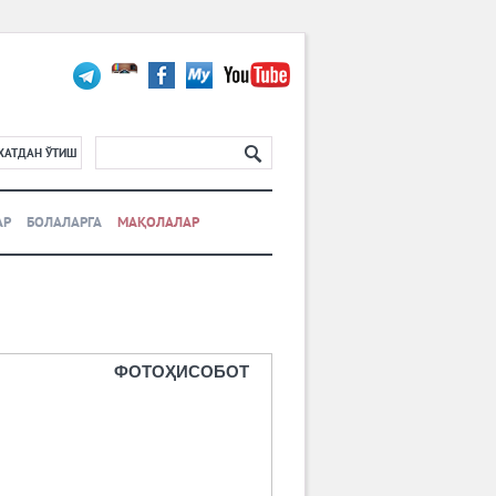
ХАТДАН ЎТИШ
АР
БОЛАЛАРГА
МАҚОЛАЛАР
ФОТОҲИСОБОТ