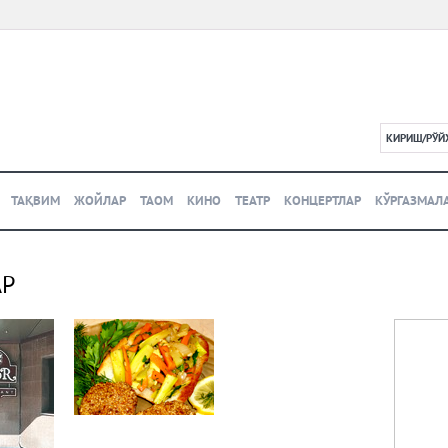
КИРИШ/РЎЙ
L
ТАҚВИМ
ЖОЙЛАР
ТАОМ
КИНО
ТЕАТР
КОНЦЕРТЛАР
КЎРГАЗМАЛ
АР