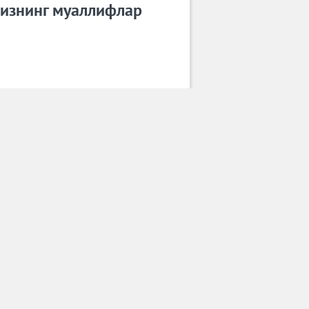
изнинг муаллифлар
БАХТИЁР НАСИМОВ
Барча муаллифлар