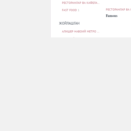
РЕСТОРАНЛАР ВА КАФЕЛАР
12
РЕСТОРАНЛАР ВА
FAST FOOD
1
Famous
ЖОЙЛАШГАН
АЛИШЕР НАВОИЙ МЕТРО БЕКАТИ
1
БЕРУНИЙ МЕТРО БЕКАТИ
1
БУНЁДКОР МЕТРО БЕКАТИ
1
МИЛЛИЙ БОҒ МЕТРО БЕКАТИ
1
МИНГ ЎРИК МЕТРО БЕКАТИ
1
БАРЧАСИ
РЕСТОРАНЛАР ВА
Multi MaFé
ПАРКОВКА
ЙУҚ
13