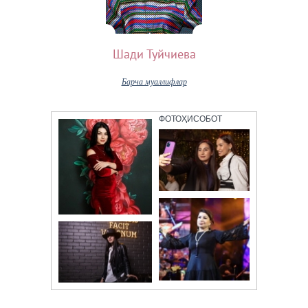
Шади Туйчиева
Барча муаллифлар
ФОТОҲИСОБОТ