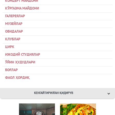
КОНЦЕРТ МАЙДОНИ
КЎРГАЗМА МАЙДОНИ
ГАЛЕРЕЯЛАР
МУЗЕЙЛАР
ОБИДАЛАР
КЛУБЛАР
ЦИРК
ИЖОДИЙ СТУДИЯЛАР
ЎЙИН ҲУДУДЛАРИ
БОҒЛАР
ФАОЛ ҲОРДИҚ
КЕНГАЙТИРИЛГАН ҚИДИРУВ