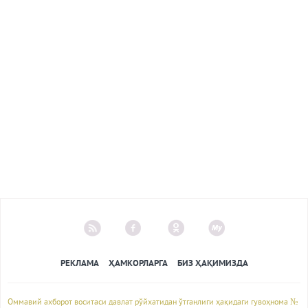
РЕКЛАМА
ҲАМКОРЛАРГА
БИЗ ҲАҚИМИЗДА
Оммавий ахборот воситаси давлат рўйхатидан ўтганлиги ҳақидаги гувоҳнома №