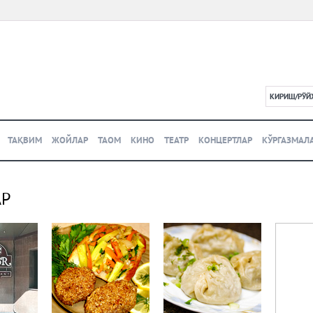
КИРИШ/РЎЙ
L
ТАҚВИМ
ЖОЙЛАР
ТАОМ
КИНО
ТЕАТР
КОНЦЕРТЛАР
КЎРГАЗМАЛ
АР