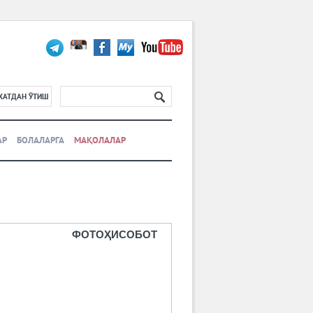
ХАТДАН ЎТИШ
АР
БОЛАЛАРГА
МАҚОЛАЛАР
ФОТОҲИСОБОТ