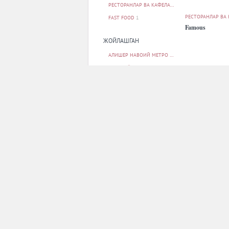
РЕСТОРАНЛАР ВА КАФЕЛАР
12
РЕСТОРАНЛАР ВА
FAST FOOD
1
Famous
ЖОЙЛАШГАН
АЛИШЕР НАВОИЙ МЕТРО БЕКАТИ
1
БЕРУНИЙ МЕТРО БЕКАТИ
1
БУНЁДКОР МЕТРО БЕКАТИ
1
МИЛЛИЙ БОҒ МЕТРО БЕКАТИ
1
МИНГ ЎРИК МЕТРО БЕКАТИ
1
БАРЧАСИ
РЕСТОРАНЛАР ВА
Multi MaFé
ПАРКОВКА
ЙУҚ
13