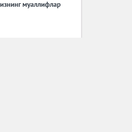
изнинг муаллифлар
Умид Искандаров
Барча муаллифлар