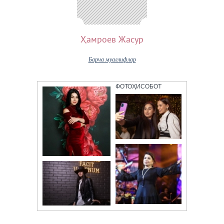
Ҳамроев Жасур
Барча муаллифлар
ФОТОҲИСОБОТ