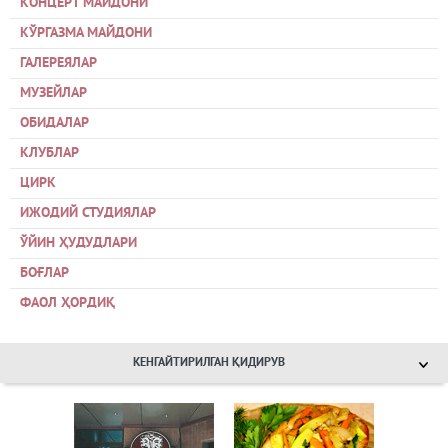
КОНЦЕРТ МАЙДОНИ
КЎРГАЗМА МАЙДОНИ
ГАЛЕРЕЯЛАР
МУЗЕЙЛАР
ОБИДАЛАР
КЛУБЛАР
ЦИРК
ИЖОДИЙ СТУДИЯЛАР
ЎЙИН ҲУДУДЛАРИ
БОҒЛАР
ФАОЛ ҲОРДИҚ
КЕНГАЙТИРИЛГАН ҚИДИРУВ