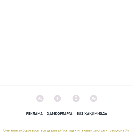
РЕКЛАМА
ҲАМКОРЛАРГА
БИЗ ҲАҚИМИЗДА
Оммавий ахборот воситаси давлат рўйхатидан ўтганлиги ҳақидаги гувоҳнома №