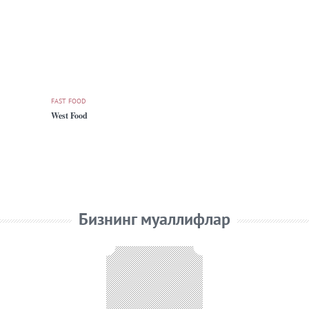
FAST FOOD
West Food
Бизнинг муаллифлар