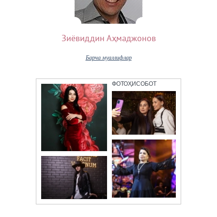
Зиёвиддин Аҳмаджонов
Барча муаллифлар
ФОТОҲИСОБОТ