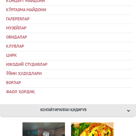
КОНЦЕРТ МАЙДОНИ
КЎРГАЗМА МАЙДОНИ
ГАЛЕРЕЯЛАР
МУЗЕЙЛАР
ОБИДАЛАР
КЛУБЛАР
ЦИРК
ИЖОДИЙ СТУДИЯЛАР
ЎЙИН ҲУДУДЛАРИ
БОҒЛАР
ФАОЛ ҲОРДИҚ
КЕНГАЙТИРИЛГАН ҚИДИРУВ