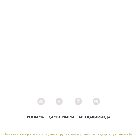
РЕКЛАМА
ҲАМКОРЛАРГА
БИЗ ҲАҚИМИЗДА
Оммавий ахборот воситаси давлат рўйхатидан ўтганлиги ҳақидаги гувоҳнома №