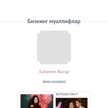
Бизнинг муаллифлар
Ҳамроев Жасур
Барча муаллифлар
ФОТОҲИСОБОТ