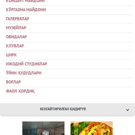
КОНЦЕРТ МАЙДОНИ
КЎРГАЗМА МАЙДОНИ
ГАЛЕРЕЯЛАР
МУЗЕЙЛАР
ОБИДАЛАР
КЛУБЛАР
ЦИРК
ИЖОДИЙ СТУДИЯЛАР
ЎЙИН ҲУДУДЛАРИ
БОҒЛАР
ФАОЛ ҲОРДИҚ
КЕНГАЙТИРИЛГАН ҚИДИРУВ