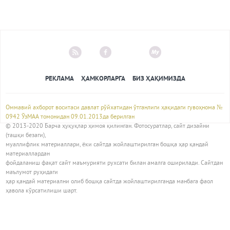
РЕКЛАМА
ҲАМКОРЛАРГА
БИЗ ҲАҚИМИЗДА
Оммавий ахборот воситаси давлат рўйхатидан ўтганлиги ҳақидаги гувоҳнома №
0942 ЎзМАА томонидан 09.01.2013да берилган
© 2013-2020 Барча ҳуқуқлар ҳимоя қилинган. Фотосуратлар, сайт дизайни
(ташқи безаги),
муаллифлик материаллари, ёки сайтда жойлаштирилган бошқа ҳар қандай
материаллардан
фойдаланиш фақат сайт маъмурияти рухсати билан амалга оширилади. Сайтдан
маълумот руҳидаги
ҳар қандай материални олиб бошқа сайтда жойлаштирилганда манбага фаол
ҳавола кўрсатилиши шарт.