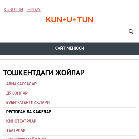
KUNUTUN
MYDAY
CАЙТ МЕНЮСИ
ТОШКЕНТДАГИ ЖОЙЛАР
АВИАКАССАЛАР
ДЎКОНЛАР
EVENT-АГЕНТЛИКЛАРИ
РЕСТОРАН ВА КАФЕЛАР
КИНОТЕАТРЛАР
ТЕАТРЛАР