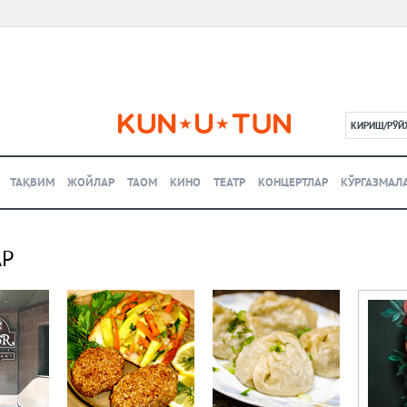
КИРИШ/РЎЙ
L
ТАҚВИМ
ЖОЙЛАР
ТАОМ
КИНО
ТЕАТР
КОНЦЕРТЛАР
КЎРГАЗМАЛ
АР