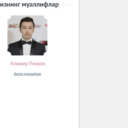
изнинг муаллифлар
Алишер Узоқов
Барча муаллифлар