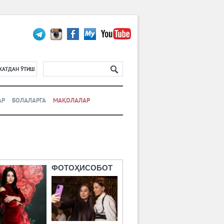
ХАТДАН ЎТИШ
АР
БОЛАЛАРГА
МАҚОЛАЛАР
ФОТОҲИСОБОТ