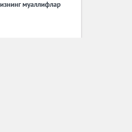
изнинг муаллифлар
Шерзод Бин
Барча муаллифлар