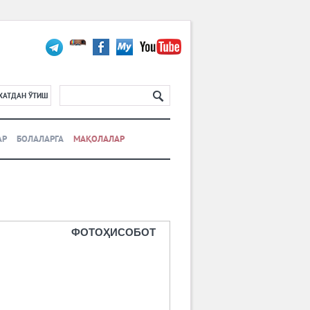
ХАТДАН ЎТИШ
АР
БОЛАЛАРГА
МАҚОЛАЛАР
ФОТОҲИСОБОТ