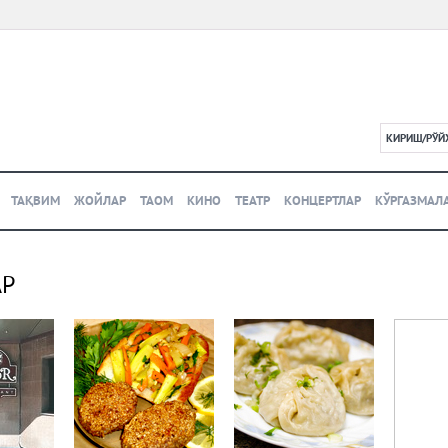
КИРИШ/РЎЙ
L
ТАҚВИМ
ЖОЙЛАР
ТАОМ
КИНО
ТЕАТР
КОНЦЕРТЛАР
КЎРГАЗМАЛ
АР