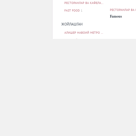
РЕСТОРАНЛАР ВА КАФЕЛАР
12
РЕСТОРАНЛАР ВА
FAST FOOD
1
Famous
ЖОЙЛАШГАН
АЛИШЕР НАВОИЙ МЕТРО БЕКАТИ
1
БЕРУНИЙ МЕТРО БЕКАТИ
1
БУНЁДКОР МЕТРО БЕКАТИ
1
МИЛЛИЙ БОҒ МЕТРО БЕКАТИ
1
МИНГ ЎРИК МЕТРО БЕКАТИ
1
БАРЧАСИ
РЕСТОРАНЛАР ВА
Multi MaFé
ПАРКОВКА
ЙУҚ
13