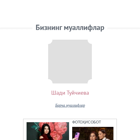
Бизнинг муаллифлар
Шади Туйчиева
Барча муаллифлар
ФОТОҲИСОБОТ