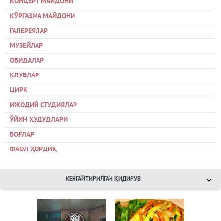
КОНЦЕРТ МАЙДОНИ
КЎРГАЗМА МАЙДОНИ
ГАЛЕРЕЯЛАР
МУЗЕЙЛАР
ОБИДАЛАР
КЛУБЛАР
ЦИРК
ИЖОДИЙ СТУДИЯЛАР
ЎЙИН ҲУДУДЛАРИ
БОҒЛАР
ФАОЛ ҲОРДИҚ
КЕНГАЙТИРИЛГАН ҚИДИРУВ