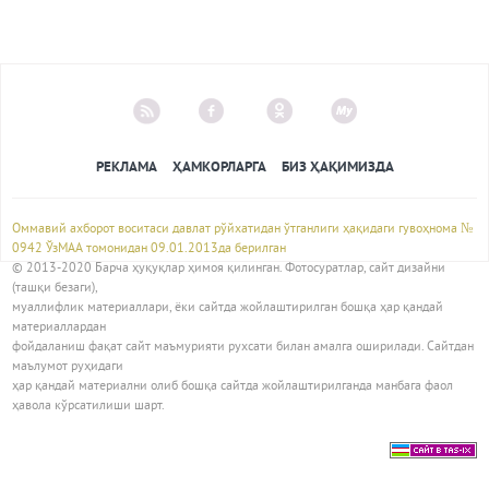
РЕКЛАМА
ҲАМКОРЛАРГА
БИЗ ҲАҚИМИЗДА
Оммавий ахборот воситаси давлат рўйхатидан ўтганлиги ҳақидаги гувоҳнома №
0942 ЎзМАА томонидан 09.01.2013да берилган
© 2013-2020 Барча ҳуқуқлар ҳимоя қилинган. Фотосуратлар, сайт дизайни
(ташқи безаги),
муаллифлик материаллари, ёки сайтда жойлаштирилган бошқа ҳар қандай
материаллардан
фойдаланиш фақат сайт маъмурияти рухсати билан амалга оширилади. Сайтдан
маълумот руҳидаги
ҳар қандай материални олиб бошқа сайтда жойлаштирилганда манбага фаол
ҳавола кўрсатилиши шарт.