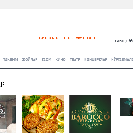
КИРИШ/РЎЙ
L
ТАҚВИМ
ЖОЙЛАР
ТАОМ
КИНО
ТЕАТР
КОНЦЕРТЛАР
КЎРГАЗМАЛ
АР