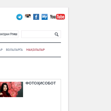
ХАТДАН ЎТИШ
АР
БОЛАЛАРГА
МАҚОЛАЛАР
ФОТОҲИСОБОТ