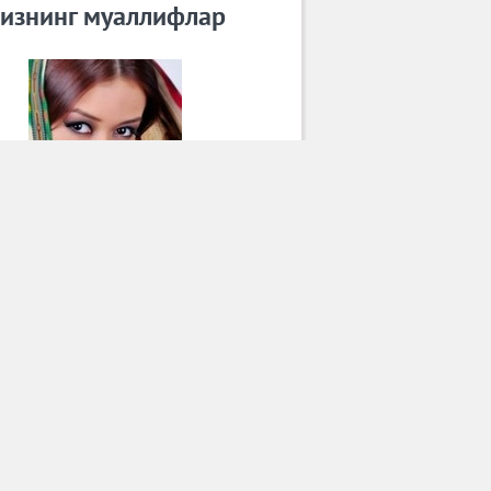
изнинг муаллифлар
Дилдора Қосимова
Барча муаллифлар