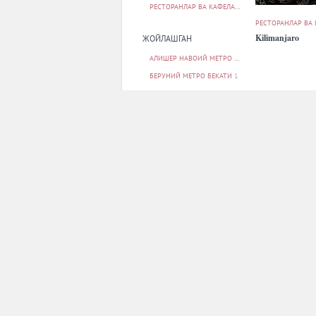
РЕСТОРАНЛАР ВА КАФЕЛАР
10
РЕСТОРАНЛАР ВА
Kilimanjaro
ЖОЙЛАШГАН
АЛИШЕР НАВОИЙ МЕТРО БЕКАТИ
1
БЕРУНИЙ МЕТРО БЕКАТИ
1
БУНЁДКОР МЕТРО БЕКАТИ
1
МИЛЛИЙ БОҒ МЕТРО БЕКАТИ
1
МИНГ ЎРИК МЕТРО БЕКАТИ
1
БАРЧАСИ
РЕСТОРАНЛАР ВА
ПАРКОВКА
The Gallery
ЙУҚ
10