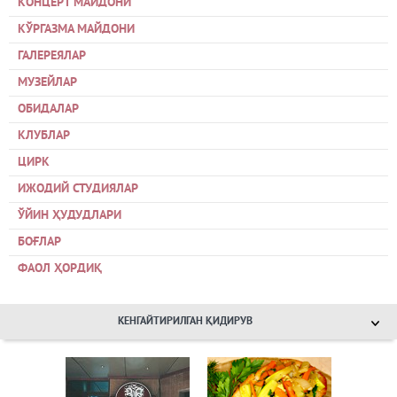
КОНЦЕРТ МАЙДОНИ
КЎРГАЗМА МАЙДОНИ
ГАЛЕРЕЯЛАР
МУЗЕЙЛАР
ОБИДАЛАР
КЛУБЛАР
ЦИРК
ИЖОДИЙ СТУДИЯЛАР
ЎЙИН ҲУДУДЛАРИ
БОҒЛАР
ФАОЛ ҲОРДИҚ
КЕНГАЙТИРИЛГАН ҚИДИРУВ