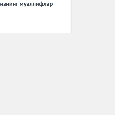
изнинг муаллифлар
Улуғбек Раҳматуллаев
Барча муаллифлар