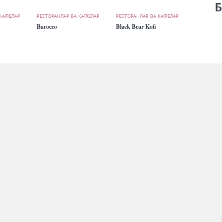
Б
 КАФЕЛАР
РЕСТОРАНЛАР ВА КАФЕЛАР
РЕСТОРАНЛАР ВА КАФЕЛАР
Barocco
Black Bear Kofi
 КАФЕЛАР
РЕСТОРАНЛАР ВА КАФЕЛАР
РЕСТОРАНЛАР ВА КАФЕЛАР
Chustiy cuisine
City Grill