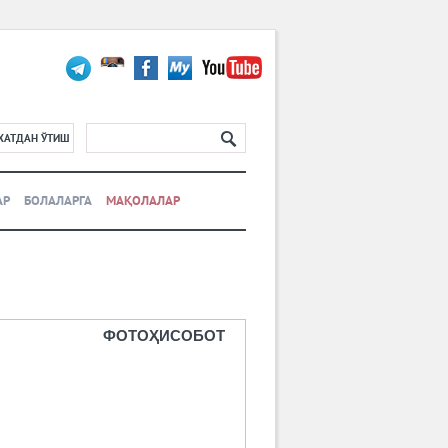
ХАТДАН ЎТИШ
АР
БОЛАЛАРГА
МАҚОЛАЛАР
ФОТОҲИСОБОТ