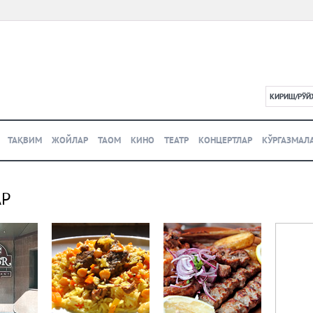
КИРИШ/РЎЙ
L
ТАҚВИМ
ЖОЙЛАР
ТАОМ
КИНО
ТЕАТР
КОНЦЕРТЛАР
КЎРГАЗМАЛ
АР